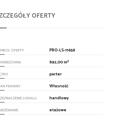
ZCZEGÓŁY OFERTY
PRO-LS-11658
YMBOL OFERTY
892,00 m²
OWIERZCHNIA
parter
ĘTRO
Własność
TAN PRAWNY
handlowy
ZEZNACZENIE LOKALU
etażowe
GRZEWANIE