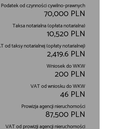
Podatek od czynności cywilno-prawnych
70,000 PLN
Taksa notarialna (opłata notarialna)
10,520 PLN
T od taksy notarialnej (opłaty notarialnej)
2,419.6 PLN
Wniosek do WKW
200 PLN
VAT od wniosku do WKW
46 PLN
Prowizja agencji nieruchomości
87,500 PLN
VAT od prowizji agencji nieruchomości