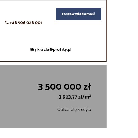
zostaw wiadomość
+48 506 028 001
j.kracla@profity.pl
3 500 000 zł
2
3 923,77 zł/m
Oblicz ratę kredytu