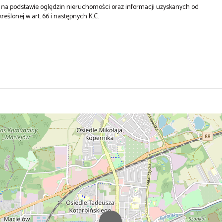
st na podstawie oględzin nieruchomości oraz informacji uzyskanych od
kreślonej w art. 66 i następnych K.C.