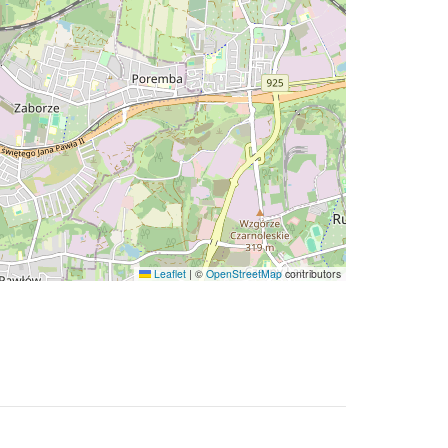
Leaflet
|
©
OpenStreetMap
contributors