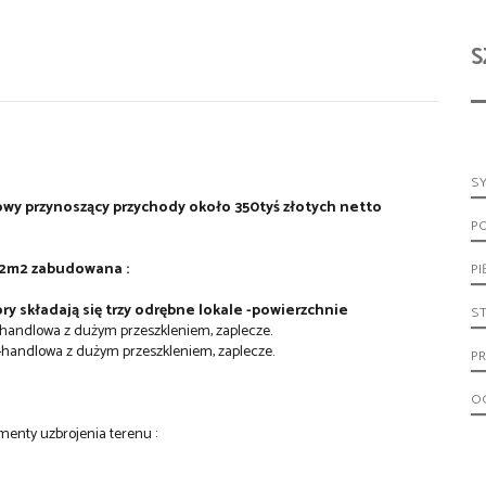
S
S
 przynoszący przychody około 350tyś złotych netto
P
22m2 zabudowana :
PI
kładają się trzy odrębne lokale -powierzchnie
S
-handlowa z dużym przeszkleniem, zaplecze.
-handlowa z dużym przeszkleniem, zaplecze.
PR
O
menty uzbrojenia terenu :