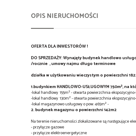
OPIS NIERUCHOMOŚCI
OFERTA DLA INWESTORÓW !
DO SPRZEDAŻY: Wynajęty budynek handlowo usługowy
/rocznie , umowy najmu długo terminowe
działka w użytkowaniu wieczystym o powierzchni 18
1.budynkiem
HANDLOWO-USŁUGOWYM 750m², na który s
-lokal handlowy 155m² - otwarta powierzchnia ekspozycyjno
-lokal handlowy 130m² - otwarta powierzchnia ekspozycyjno
-lokal magazynowo usługowy o pow. 465m² -
2. budynek magazynu o powierzchni 142m2
Na terenie nieruchomości zlokalizowane są następujące ele
- przyłącze gazowe
- przyłącze elektroenergetyczne