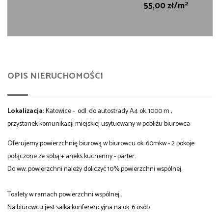
2
55,00 zł/m
OPIS NIERUCHOMOŚCI
Lokalizacja:
Katowice - odl. do autostrady A4 ok. 1000 m ,
przystanek komunikacji miejskiej usytuowany w pobliżu biurowca
Oferujemy powierzchnię biurową w biurowcu ok. 60mkw - 2 pokoje
połączone ze sobą + aneks kuchenny - parter.
Do ww. powierzchni należy doliczyć 10% powierzchni wspólnej.
Toalety w ramach powierzchni wspólnej .
Na biurowcu jest salka konferencyjna na ok. 6 osób