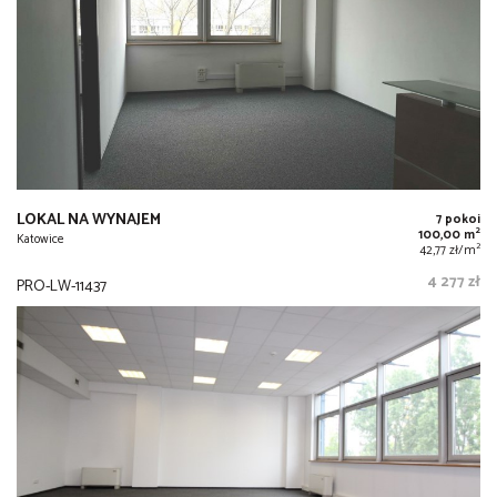
LOKAL NA WYNAJEM
7 pokoi
2
100,00 m
Katowice
2
42,77 zł/m
4 277 zł
PRO-LW-11437