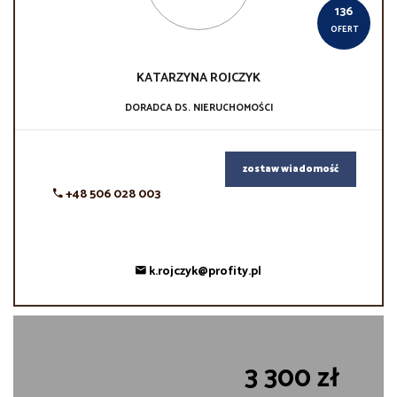
136
OFERT
KATARZYNA
ROJCZYK
DORADCA DS. NIERUCHOMOŚCI
zostaw wiadomość
+48 506 028 003
k.rojczyk@profity.pl
3 300 zł