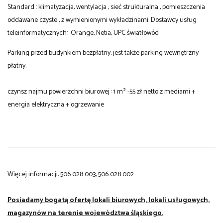
Standard : klimatyzacja, wentylacja , sieć strukturalna , pomieszczenia
oddawane czyste , z wymienionymi wykładzinami. Dostawcy usług
teleinformatycznych: Orange, Netia, UPC światłowód
Parking przed budynkiem bezpłatny, jest także parking wewnętrzny -
płatny.
czynsz najmu powierzchni biurowej : 1 m² -55 zł netto z mediami +
energia elektryczna + ogrzewanie
Więcej informacji: 506 028 003, 506 028 002
Posiadamy bogatą ofertę lokali biurowych, lokali usługowych,
magazynów na terenie województwa śląskiego.