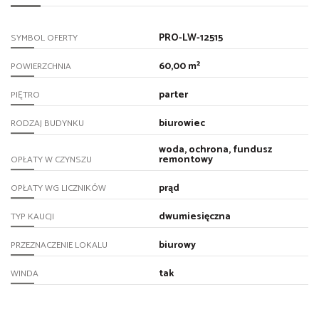
PRO-LW-12515
SYMBOL OFERTY
60,00 m²
POWIERZCHNIA
parter
PIĘTRO
biurowiec
RODZAJ BUDYNKU
woda, ochrona, fundusz
remontowy
OPŁATY W CZYNSZU
prąd
OPŁATY WG LICZNIKÓW
dwumiesięczna
TYP KAUCJI
biurowy
PRZEZNACZENIE LOKALU
tak
WINDA