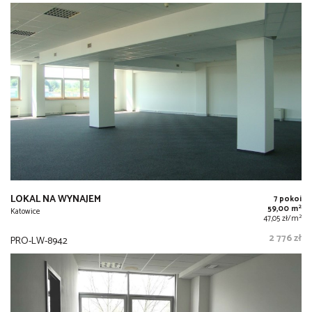
LOKAL NA WYNAJEM
7 pokoi
2
59,00 m
Katowice
2
47,05 zł/m
2 776 zł
PRO-LW-8942