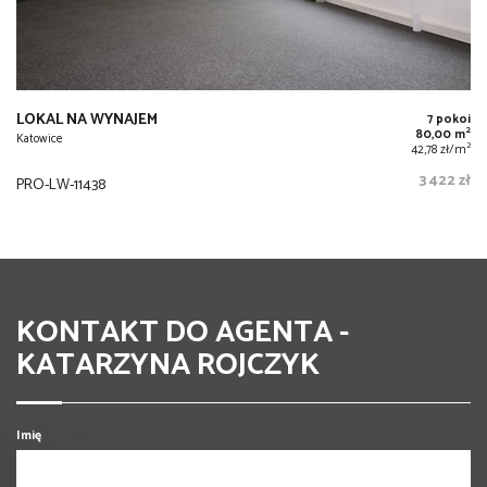
LOKAL NA WYNAJEM
7 pokoi
2
80,00 m
Katowice
2
42,78 zł/m
3 422 zł
PRO-LW-11438
KONTAKT DO AGENTA -
KATARZYNA ROJCZYK
Imię