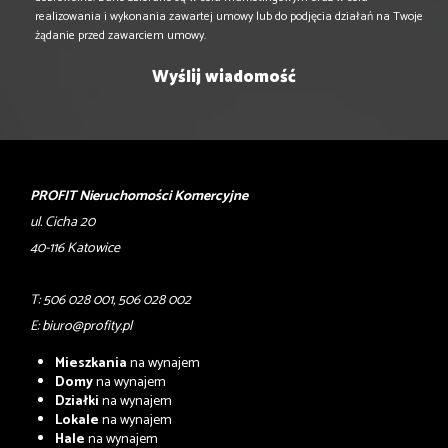
realizowania i wykonania zawartej umowy lub do podjęcia działań na Twoje
żądanie przed zawarciem umowy.
PROFIT Nieruchomości Komercyjne
ul. Cicha 20
40-116 Katowice
T: 506 028 001, 506 028 002
E:
biuro@profity.pl
Mieszkania
na wynajem
Domy
na wynajem
Działki
na wynajem
Lokale
na wynajem
Hale
na wynajem