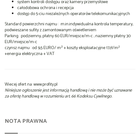
system kontroli dostępu oraz kamery przemysłowe
całodobowa ochrona i recepcja
dostęp do 5-ciu niezależnych operatorów telekomunikacyjnych
Standard powierzchni najmu : m.in.indywidualna kontrola temperatury,
podwieszane sufity z zamontowanym oświetleniem
Parking : podziemny, płatny 60 EUR/miejsce/m-c ; naziemny płatny 30
EUR/miejsce/m-c
2
czynsz najmu : od 9,5 EURO/ m² + koszty eksploatacyjne 17zł/m
+energia elektryczna + VAT
Wiecej ofert na: www.profity.pl
Niniejsze ogłoszenie jest informacją handlową i nie może być uznawane
za ofertę handlową w rozumieniu art. 66 Kodeksu Cywilnego.
NOTA PRAWNA