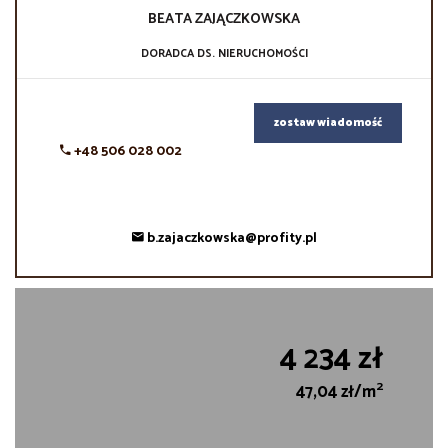
BEATA
ZAJĄCZKOWSKA
DORADCA DS. NIERUCHOMOŚCI
zostaw wiadomość
+48 506 028 002
b.zajaczkowska@profity.pl
4 234 zł
2
47,04 zł/m