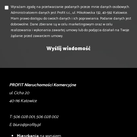
Wyrażam zgodę na przetwarzanie podanych przeze mnie danych osobowych.
Administratorem danych jest Profit s.c., ul. Mikołowska 132, 40-592 Katowice.
Mam prawo dostępu do swoich danych i ich poprawiania. Podanie danych jest
dobrowolne. Dane zbierane są w celu marketingowym oraz w celu
realizowania i wykonania zawartej umowy lub do podjęcia działań na Twoje
żądanie przed zawarciem umowy.
PROFIT Nieruchomości Komercyjne
ul. Cicha 20
40-116 Katowice
T: 506 028 001, 506 028 002
E:
biuro@profity.pl
Mieszkania
na wynajem