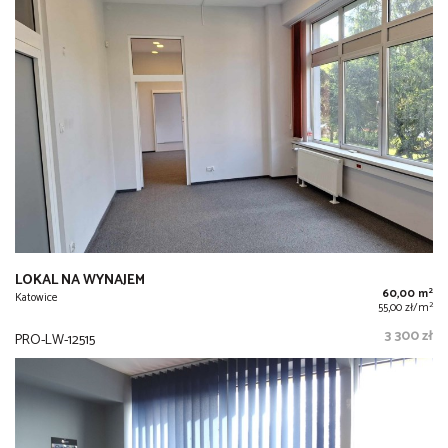
LOKAL NA WYNAJEM
2
60,00 m
Katowice
2
55,00 zł/m
3 300 zł
PRO-LW-12515