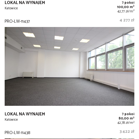
LOKAL NA WYNAJEM
7 pokoi
2
100,00 m
Katowice
2
42,77 zł/m
4 277 zł
PRO-LW-11437
LOKAL NA WYNAJEM
7 pokoi
2
80,00 m
Katowice
2
42,78 zł/m
3 422 zł
PRO-LW-11438