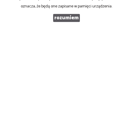
oznacza, że będą one zapisane w pamięci urządzenia.
Kod zabezpieczający
rozumiem
Wiadomość
Wyrażam zgodę na przetwarzanie podanych przeze mnie danych osobowych.
Administratorem danych jest Profit s.c., ul. Mikołowska 132, 40-592 Katowice.
Mam prawo dostępu do swoich danych i ich poprawiania. Podanie danych jest
dobrowolne. Dane zbierane są w celu marketingowym oraz w celu
realizowania i wykonania zawartej umowy lub do podjęcia działań na Twoje
żądanie przed zawarciem umowy.