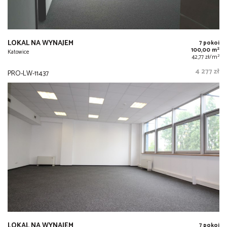
LOKAL NA WYNAJEM
7 pokoi
2
100,00 m
Katowice
2
42,77 zł/m
4 277 zł
PRO-LW-11437
LOKAL NA WYNAJEM
7 pokoi