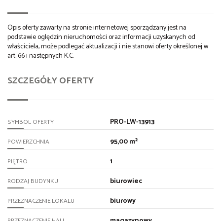
Opis oferty zawarty na stronie internetowej sporządzany jest na
podstawie oględzin nieruchomości oraz informacji uzyskanych od
właściciela, może podlegać aktualizacji i nie stanowi oferty określonej w
art. 66 i następnych K.C.
SZCZEGÓŁY OFERTY
PRO-LW-13913
SYMBOL OFERTY
95,00 m²
POWIERZCHNIA
1
PIĘTRO
biurowiec
RODZAJ BUDYNKU
biurowy
PRZEZNACZENIE LOKALU
magazynowy
PRZEZNACZENIE HALI