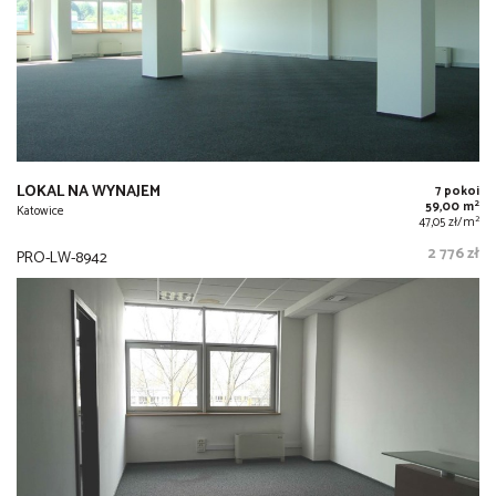
LOKAL NA WYNAJEM
7 pokoi
2
59,00 m
Katowice
2
47,05 zł/m
2 776 zł
PRO-LW-8942