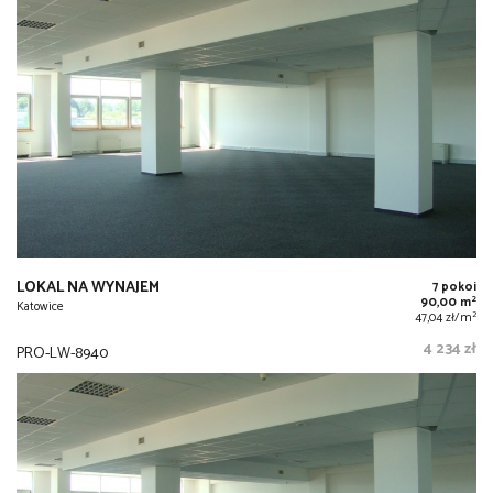
LOKAL NA WYNAJEM
7 pokoi
2
90,00 m
Katowice
2
47,04 zł/m
4 234 zł
PRO-LW-8940