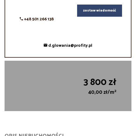
zostaw wiadomość
+48 501 266 138
d.glowania@profity.pl
3 800 zł
2
40,00 zł/m
OPIS NIERUCHOMOŚCI