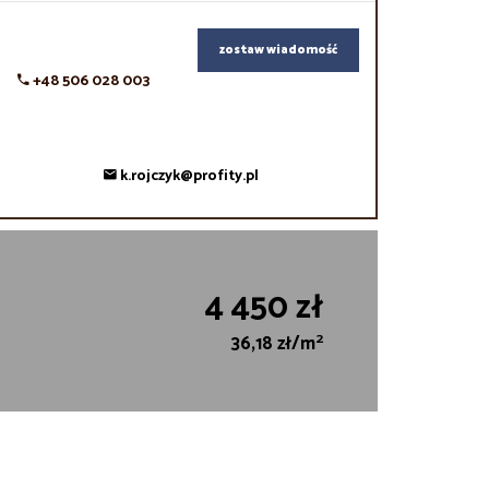
zostaw wiadomość
+48 506 028 003
k.rojczyk@profity.pl
4 450 zł
2
36,18 zł/m