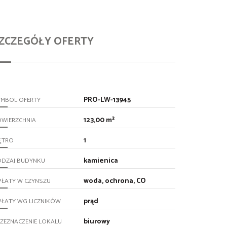
ZCZEGÓŁY OFERTY
PRO-LW-13945
YMBOL OFERTY
123,00 m²
OWIERZCHNIA
1
ĘTRO
kamienica
ODZAJ BUDYNKU
woda, ochrona, CO
PŁATY W CZYNSZU
prąd
PŁATY WG LICZNIKÓW
biurowy
ZEZNACZENIE LOKALU