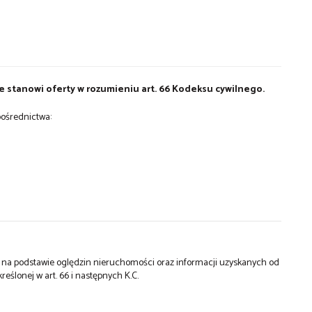
ie stanowi oferty w rozumieniu art. 66 Kodeksu cywilnego.
ośrednictwa:
st na podstawie oględzin nieruchomości oraz informacji uzyskanych od
kreślonej w art. 66 i następnych K.C.