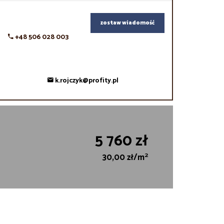
zostaw wiadomość
+48 506 028 003
k.rojczyk@profity.pl
5 760 zł
2
30,00 zł/m