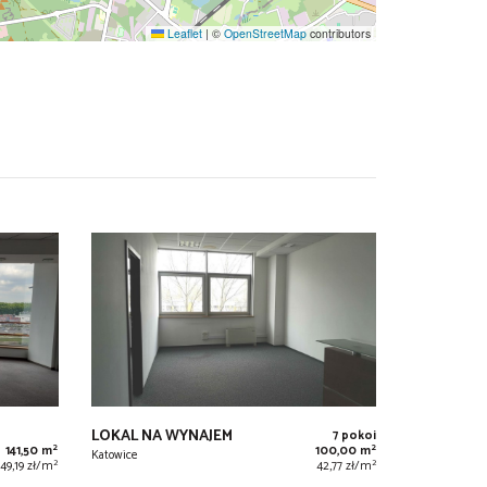
Leaflet
|
©
OpenStreetMap
contributors
LOKAL NA WYNAJEM
7 pokoi
2
2
141,50 m
100,00 m
Katowice
2
2
49,19 zł/m
42,77 zł/m