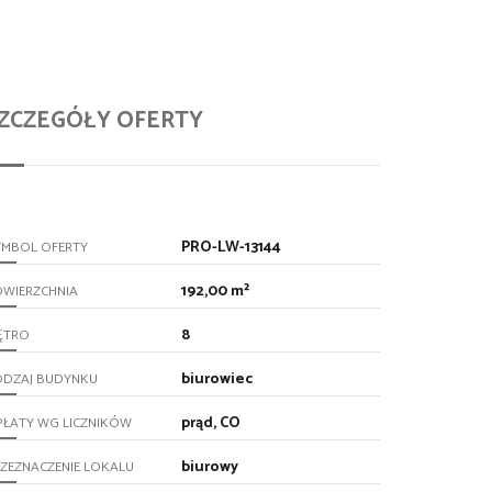
ZCZEGÓŁY OFERTY
PRO-LW-13144
YMBOL OFERTY
192,00 m²
OWIERZCHNIA
8
ĘTRO
biurowiec
ODZAJ BUDYNKU
prąd, CO
PŁATY WG LICZNIKÓW
biurowy
ZEZNACZENIE LOKALU