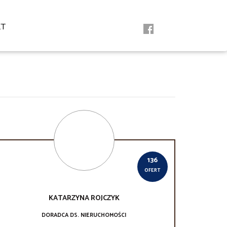
KT
136
OFERT
KATARZYNA
ROJCZYK
DORADCA DS. NIERUCHOMOŚCI