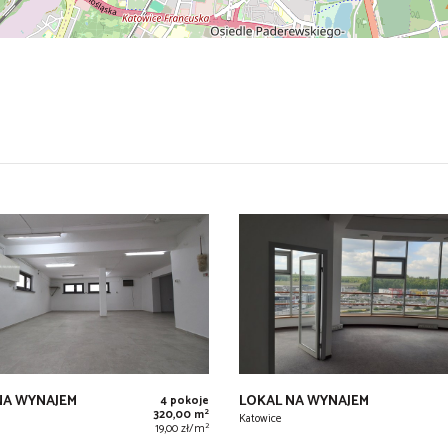
NA WYNAJEM
LOKAL NA WYNAJEM
4 pokoje
2
320,00 m
Katowice
2
19,00 zł/m