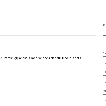
S
S
2
m
- zamknięty aneks, składa się z sekretariatu, 8 pokoi, aneks
P
PI
R
O
PR