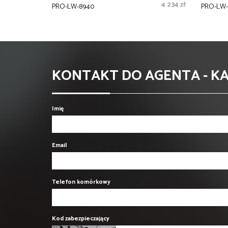
4 234 zł
PRO-LW-8940
PRO-LW-1
KONTAKT DO AGENTA - K
Imię
Email
Telefon komórkowy
Kod zabezpieczający