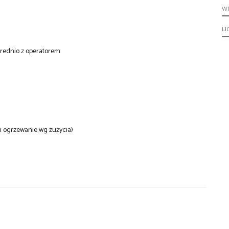
W
LI
średnio z operatorem
 i ogrzewanie wg zużycia)