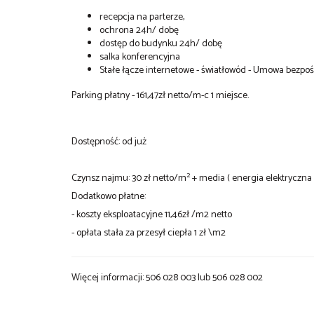
recepcja na parterze,
ochrona 24h/ dobę
dostęp do budynku 24h/ dobę
salka konferencyjna
Stałe łącze internetowe - światłowód - Umowa bezpo
Parking płatny - 161,47zł netto/m-c 1 miejsce.
Dostępność: od już
2
Czynsz najmu: 30 zł netto/m
+ media ( energia elektryczna
Dodatkowo płatne:
- koszty eksploatacyjne 11,46zł /m2 netto
- opłata stała za przesył ciepła 1 zł \m2
Więcej informacji: 506 028 003 lub 506 028 002