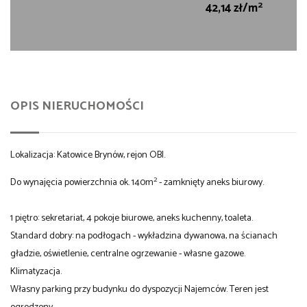
2
42,14 zł/m
OPIS NIERUCHOMOŚCI
Lokalizacja: Katowice Brynów, rejon OBI.
2
Do wynajęcia powierzchnia ok. 140m
- zamknięty aneks biurowy.
1 piętro: sekretariat, 4 pokoje biurowe, aneks kuchenny, toaleta.
Standard dobry: na podłogach - wykładzina dywanowa, na ścianach
gładzie, oświetlenie, centralne ogrzewanie - własne gazowe.
Klimatyzacja.
Własny parking przy budynku do dyspozycji Najemców. Teren jest