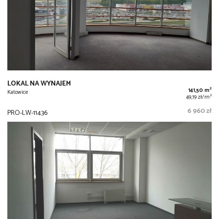
LOKAL NA WYNAJEM
2
141,50 m
Katowice
2
49,19 zł/m
6 960 zł
PRO-LW-11436