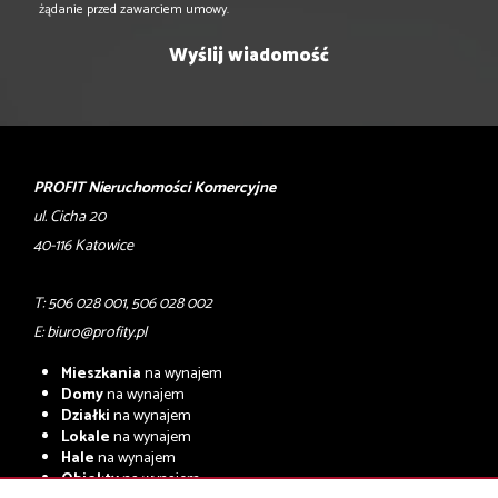
żądanie przed zawarciem umowy.
PROFIT Nieruchomości Komercyjne
ul. Cicha 20
40-116 Katowice
T: 506 028 001, 506 028 002
E:
biuro@profity.pl
Mieszkania
na wynajem
Domy
na wynajem
Działki
na wynajem
Lokale
na wynajem
Hale
na wynajem
Obiekty
na wynajem