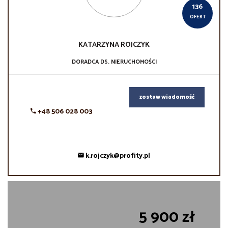
136
OFERT
KATARZYNA
ROJCZYK
DORADCA DS. NIERUCHOMOŚCI
zostaw wiadomość
+48 506 028 003
k.rojczyk@profity.pl
5 900 zł