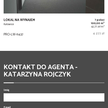
LOKAL NA WYNAJEM
7 pokoi
2
100,00 m
Katowice
2
42,77 zł/m
4 277 zł
PRO-LW-11437
KONTAKT DO AGENTA -
KATARZYNA ROJCZYK
Imię
Email