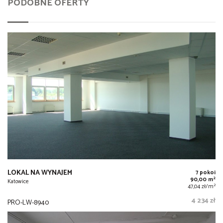
PODOBNE OFERTY
LOKAL NA WYNAJEM
7 pokoi
2
90,00 m
Katowice
2
47,04 zł/m
4 234 zł
PRO-LW-8940