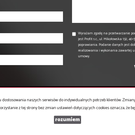
Wyrażam zgodę na przetwarzanie po
jest Profit s.c., ul. Mikołowska 132,
poprawiania. Podanie danych jest do
realizowania i wykonania zawartej 
umowy.
celu dostosowania naszych serwisów do indywidualnych potrzeb klientów. Zmia
Mieszkania
na wynajem
orzystanie z tej strony bez zmian ustawień dotyczących cookies oznacza, że 
Domy
na wynajem
Działki
na wynajem
rozumiem
Lokale
na wynajem
Hale
na wynajem
Obiekty
na wynajem