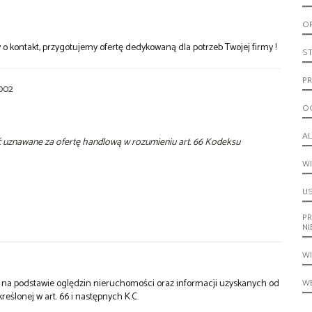
O
my o kontakt, przygotujemy ofertę dedykowaną dla potrzeb Twojej firmy !
S
PR
 002
O
A
yć uznawane za ofertę handlową w rozumieniu art. 66 Kodeksu
W
U
P
N
W
st na podstawie oględzin nieruchomości oraz informacji uzyskanych od
WE
kreślonej w art. 66 i następnych K.C.