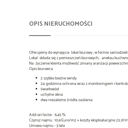
OPIS NIERUCHOMOŚCI
Oferujemy do wynajęcia lokal biurowy , w formie samodzie
Lokal składa się z pomieszczeń biurowych, aneksu kuchenn
Na życzenie klienta możliwość zmiany aranżacji powierzch
Opis biurowca:
2 szybko bieżne windy
24 godzinna ochrona wraz z monitoringiem i kontrol
światłowód
uchylne okna
dwa niezależne źródła zasilania
Add-on factor : 6,45 %
Czynsz najmu : 10,9 Euro/m2 + koszty eksploatacyjne 23 zł/m2
Umowa najmu - 3 lata