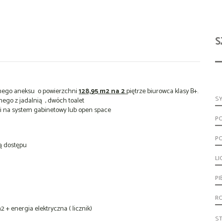
S
lnego aneksu o powierzchni
128,95 m2 na 2
piętrze biurowca klasy B+.
S
ego z jadalnią , dwóch toalet
ni na system gabinetowy lub open space
P
P
ą dostępu
LI
PI
R
 + energia elektryczna ( licznik)
S