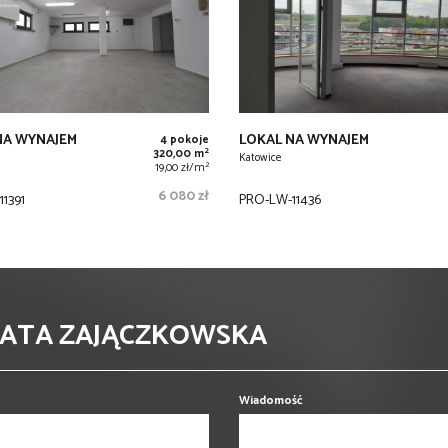
NA WYNAJEM
LOKAL NA WYNAJEM
4 pokoje
2
320,00 m
Katowice
2
19,00 zł/m
6 080 zł
1391
PRO-LW-11436
EATA ZAJĄCZKOWSKA
Wiadomość