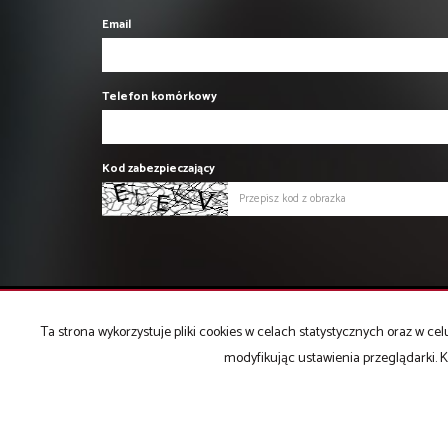
Email
Telefon komórkowy
Kod zabezpieczający
Ta strona wykorzystuje pliki cookies w celach statystycznych oraz w 
PROFIT Nieruchomości Komercyjne
modyfikując ustawienia przeglądarki. K
ul. Cicha 20
40-116 Katowice
T: 506 028 001, 506 028 002