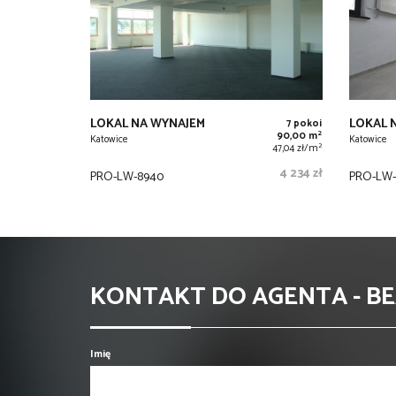
LOKAL NA WYNAJEM
LOKAL 
7 pokoi
2
90,00 m
Katowice
Katowice
2
47,04 zł/m
4 234 zł
PRO-LW-8940
PRO-LW-1
KONTAKT DO AGENTA - B
Imię