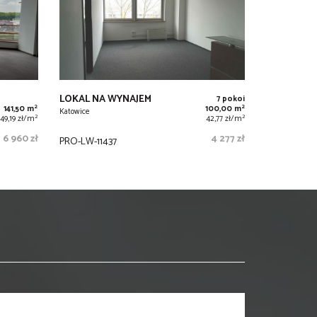
LOKAL NA WYNAJEM
7 pokoi
2
2
141,50 m
100,00 m
Katowice
2
2
49,19 zł/m
42,77 zł/m
6 960 zł
4 277 zł
PRO-LW-11437