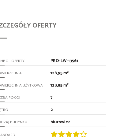
ZCZEGÓŁY OFERTY
PRO-LW-13561
YMBOL OFERTY
128,95 m²
OWIERZCHNIA
128,95 m²
OWIERZCHNIA UŻYTKOWA
7
CZBA POKOI
2
ĘTRO
biurowiec
ODZAJ BUDYNKU
TANDARD