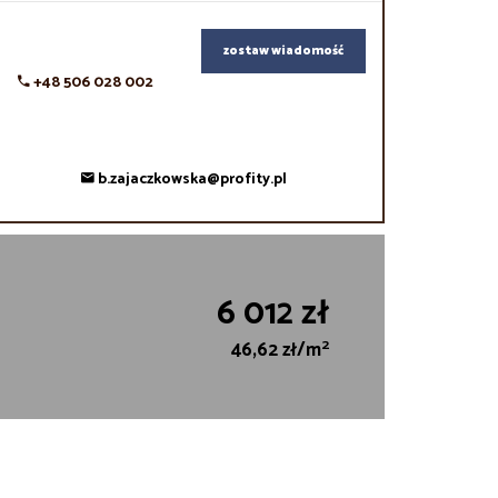
zostaw wiadomość
+48 506 028 002
b.zajaczkowska@profity.pl
6 012 zł
2
46,62 zł/m