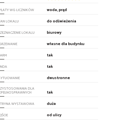
woda, prąd
PŁATY WG LICZNIKÓW
do odświeżenia
TAN LOKALU
biurowy
ZEZNACZENIE LOKALU
własne dla budynku
GRZEWANIE
tak
LARM
tak
INDA
dwustronne
SYTUOWANIE
RZYSTOSOWANIA DLA
tak
IEPEŁNOSPRAWNYCH
duża
ITRYNA WYSTAWOWA
od ulicy
JŚCIE