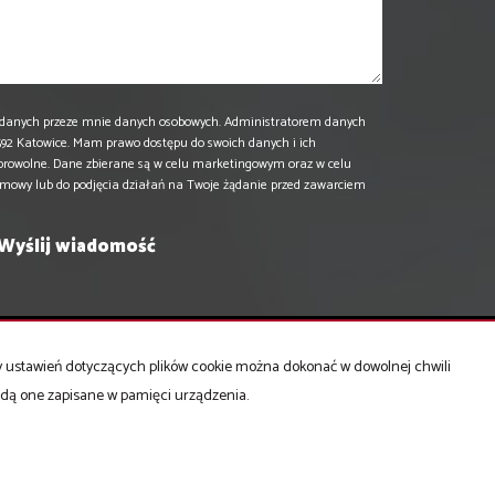
danych przeze mnie danych osobowych. Administratorem danych
 40-592 Katowice. Mam prawo dostępu do swoich danych i ich
browolne. Dane zbierane są w celu marketingowym oraz w celu
umowy lub do podjęcia działań na Twoje żądanie przed zawarciem
ny ustawień dotyczących plików cookie można dokonać w dowolnej chwili
Mieszkania
na sprzedaż
będą one zapisane w pamięci urządzenia.
Domy
na sprzedaż
Działki
na sprzedaż
Lokale
na sprzedaż
Hale
na sprzedaż
Obiekty
na sprzedaż